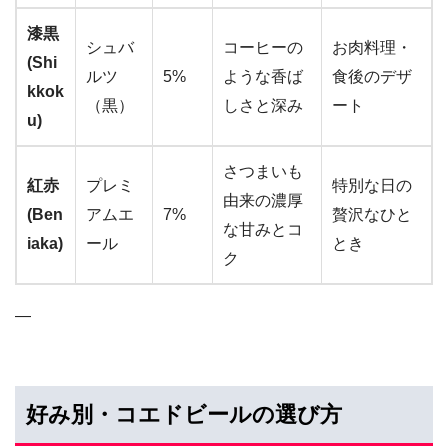
漆黒
シュバ
コーヒーの
お肉料理・
(Shi
ルツ
5%
ような香ば
食後のデザ
kkok
（黒）
しさと深み
ート
u)
さつまいも
紅赤
プレミ
特別な日の
由来の濃厚
(Ben
アムエ
7%
贅沢なひと
な甘みとコ
iaka)
ール
とき
ク
—
好み別・コエドビールの選び方