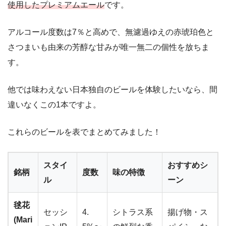
使用したプレミアムエール
です。
アルコール度数は7％と高めで、無濾過ゆえの赤琥珀色と
さつまいも由来の芳醇な甘みが唯一無二の個性を放ちま
す。
他では味わえない日本独自のビールを体験したいなら、間
違いなくこの1本ですよ。
これらのビールを表でまとめてみました！
スタイ
おすすめシ
銘柄
度数
味の特徴
ル
ーン
毬花
セッシ
4.
シトラス系
揚げ物・ス
(Mari