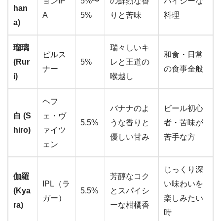
ョンIP
5%〜
の鮮烈な香
パイシーな
han
A
5%
りと苦味
料理
a)
瑠璃
瑞々しいキ
ピルス
和食・日常
(Rur
5%
レと王道の
ナー
の食事全般
i)
喉越し
ヘフ
バナナのよ
ビール初心
白 (S
ェ・ヴ
5.5%
うな香りと
者・苦味が
hiro)
ァイツ
優しい甘み
苦手な方
ェン
じっくり深
伽羅
芳醇なコク
IPL（ラ
い味わいを
(Kya
5.5%
とスパイシ
ガー）
楽しみたい
ra)
ーな柑橘香
時