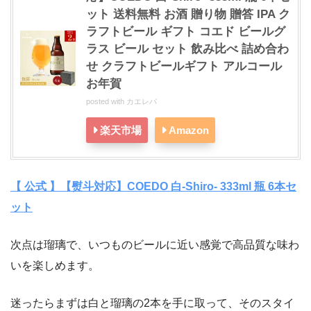
ット 送料無料 お酒 贈り物 贈答 IPA ク
ラフトビール ギフト コエド ビールグ
ラス ビール セット 飲み比べ 詰め合わ
せ クラフトビールギフト アルコール
お年賀
posted with
カエレバ
楽天市場
Amazon
【 公式 】【熨斗対応】COEDO 白-Shiro- 333ml 瓶 6本セ
ット
次点は瑠璃で、いつものビールに近い感覚で高品質な味わ
いを楽しめます。
迷ったらまずは白と瑠璃の2本を手に取って、そのスタイ