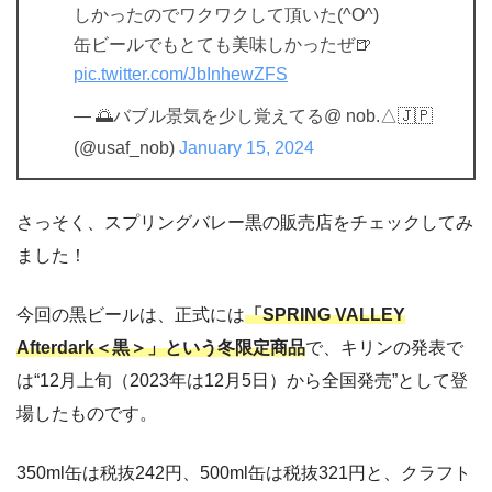
しかったのでワクワクして頂いた(^O^)
缶ビールでもとても美味しかったぜ🍺
pic.twitter.com/JbInhewZFS
— 🌅バブル景気を少し覚えてる@ nob.△🇯🇵
(@usaf_nob)
January 15, 2024
さっそく、スプリングバレー黒の販売店をチェックしてみ
ました！
今回の黒ビールは、正式には
「SPRING VALLEY
Afterdark＜黒＞」という冬限定商品
で、キリンの発表で
は“12月上旬（2023年は12月5日）から全国発売”として登
場したものです。
350ml缶は税抜242円、500ml缶は税抜321円と、クラフト