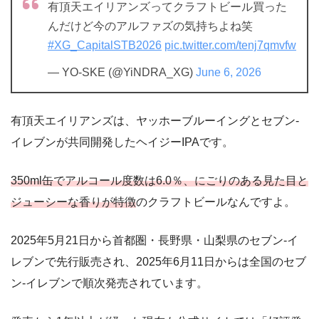
有頂天エイリアンズってクラフトビール買った
んだけど今のアルファズの気持ちよね笑
#XG_CapitalSTB2026
pic.twitter.com/tenj7qmvfw
— YO-SKE (@YiNDRA_XG)
June 6, 2026
有頂天エイリアンズは、ヤッホーブルーイングとセブン‐
イレブンが共同開発したヘイジーIPAです。
350ml缶でアルコール度数は6.0％、にごりのある見た目と
ジューシーな香りが特徴
のクラフトビールなんですよ。
2025年5月21日から首都圏・長野県・山梨県のセブン‐イ
レブンで先行販売され、2025年6月11日からは全国のセブ
ン‐イレブンで順次発売されています。