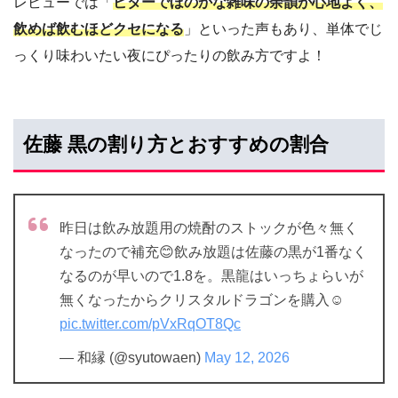
レビューでは「
ビターでほのかな雑味の余韻が心地よく、
飲めば飲むほどクセになる
」といった声もあり、単体でじ
っくり味わいたい夜にぴったりの飲み方ですよ！
佐藤 黒の割り方とおすすめの割合
昨日は飲み放題用の焼酎のストックが色々無く
なったので補充😊飲み放題は佐藤の黒が1番なく
なるのが早いので1.8を。黒龍はいっちょらいが
無くなったからクリスタルドラゴンを購入☺️
pic.twitter.com/pVxRqOT8Qc
— 和縁 (@syutowaen)
May 12, 2026