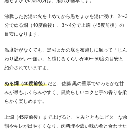
黒ぢょかでの温め方は、湯煎が基本です。
沸騰したお湯の火を止めてから黒ぢょかを湯に浸け、2〜3
分でぬる燗（40度前後）、3〜4分で上燗（45度前後）の
目安になります。
温度計がなくても、黒ぢょかの底を布越しに触って「じん
わり温かい〜熱い」と感じるくらいが40〜50度の目安と
紹介されていますよ。
ぬる燗（40度前後）
だと、佐藤 黒の重厚でやわらかな甘
みが最もふくらみやすく、黒麹らしいコクと芋の香りを柔
らかく楽しめます。
上燗（45度前後）まで上げると、甘みとともにビターな余
韻やキレが出やすくなり、肉料理や濃い味の肴と合わせた