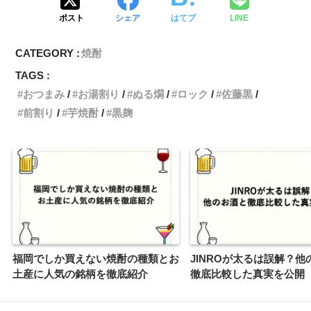
ポスト
シェア
はてブ
LINE
CATEGORY :
焼酎
TAGS :
おつまみ
お湯割り
ぬる燗
ロック
佐藤黒
前割り
芋焼酎
黒麹
福岡でしか買えない焼酎の種類とお
JINROが太るは誤解？他
土産に人気の銘柄を徹底紹介
徹底比較した真実を公開