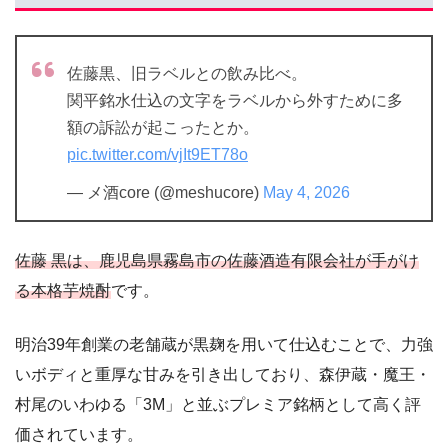
佐藤黒、旧ラベルとの飲み比べ。
関平銘水仕込の文字をラベルから外すために多
額の訴訟が起こったとか。
pic.twitter.com/vjIt9ET78o
— メ酒core (@meshucore)
May 4, 2026
佐藤 黒は、鹿児島県霧島市の佐藤酒造有限会社が手がけ
る本格芋焼酎
です。
明治39年創業の老舗蔵が黒麹を用いて仕込むことで、力強
いボディと重厚な甘みを引き出しており、森伊蔵・魔王・
村尾のいわゆる「3M」と並ぶプレミア銘柄として高く評
価されています。