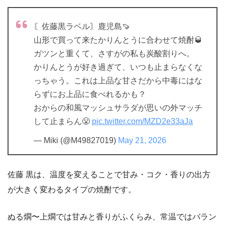
〘佐藤黒ラベル〙鹿児島🍠
山形で買って来たかりんとうに合わせて焼酎🥃
ガツンと重くて、さすがの私も炭酸割りへ。
かりんとうが好き過ぎて、いつも止まらなくな
っちゃう。これは上品な甘さだから中毒にはな
らずにお上品に食べれるかも？
おからの和風マッシュサラダが思いの外マッチ
して止まらん😤
pic.twitter.com/MZD2e33aJa
— Miki (@M49827019)
May 21, 2026
佐藤 黒は、温度を変えることで甘み・コク・香りの出方
が大きく変わるタイプの焼酎です。
ぬる燗〜上燗では甘みと香りがふくらみ、常温ではバラン