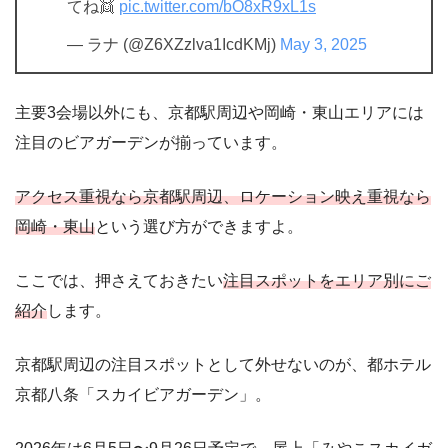
てね👯
pic.twitter.com/bO8xR9xL1s
— ラナ (@Z6XZzlva1IcdKMj)
May 3, 2025
主要3会場以外にも、京都駅周辺や岡崎・東山エリアには
注目のビアガーデンが揃っています。
アクセス重視なら京都駅周辺、ロケーション映え重視なら
岡崎・東山
という選び方ができますよ。
ここでは、押さえておきたい
注目スポットをエリア別にご
紹介
します。
京都駅周辺の注目スポットとして外せないのが、都ホテル
京都八条「スカイビアガーデン」。