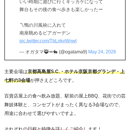
いい時期に遊びに行くキッカケになって
舞台もその後の食べ歩きも楽しかったー
〽︎鴨の川風袂に入れて
南座眺めるビアガーデン
pic.twitter.com/TbLnkvWnwt
— オガタマ🥷🥕🐇 (@ogatama9)
May 24, 2026
主要会場は
京都高島屋S.C.・ホテル京阪京都グランデ・上
七軒の3会場
が押さえどころです。
百貨店屋上の食べ飲み放題、駅前の屋上BBQ、花街での芸
舞妓体験と、コンセプトがまったく異なる3会場なので、
用途に合わせて選びやすいですよ。
それぞれの
日程と特徴を詳しくご紹介
します！