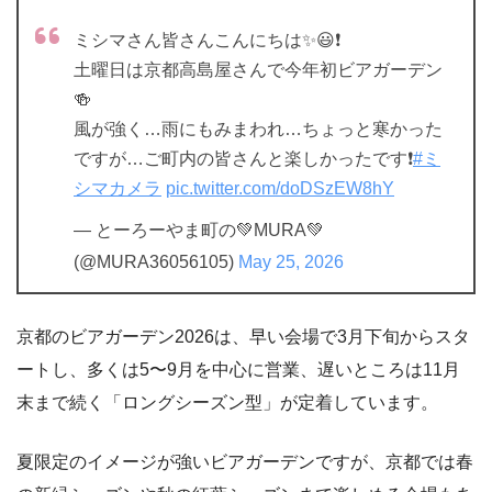
ミシマさん皆さんこんにちは✨😃❗
土曜日は京都高島屋さんで今年初ビアガーデン
🍻
風が強く…雨にもみまわれ…ちょっと寒かった
ですが…ご町内の皆さんと楽しかったです❗
#ミ
シマカメラ
pic.twitter.com/doDSzEW8hY
— とーろーやま町の💚MURA💚
(@MURA36056105)
May 25, 2026
京都のビアガーデン2026は、早い会場で3月下旬からスタ
ートし、多くは5〜9月を中心に営業、遅いところは11月
末まで続く「ロングシーズン型」が定着しています。
夏限定のイメージが強いビアガーデンですが、京都では春