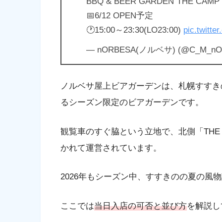
BBQ & BEER GARDEN“THE CAMP”
📅6/12 OPEN予定
🕐15:00～23:30(LO23:00)
pic.twitt
— nORBESA(ノルベサ) (@C_M_nO
ノルベサ屋上ビアガーデンは、札幌すすき
るシーズン限定のビアガーデンです。
観覧車のすぐ脇という立地で、北側「THE C
かれて運営されています。
2026年もシーズン中、すすきのの夏の風
ここでは
当日入店の可否と並び方
を解説し